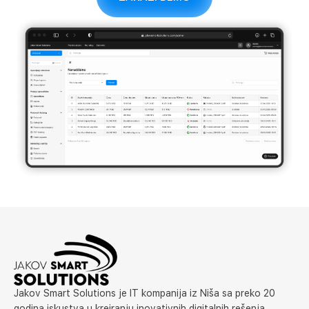
Jakov Smart Solutions je IT kompanija iz Niša sa preko 20
godina iskustva u kreiranju inovativnih digitalnih rešenja.