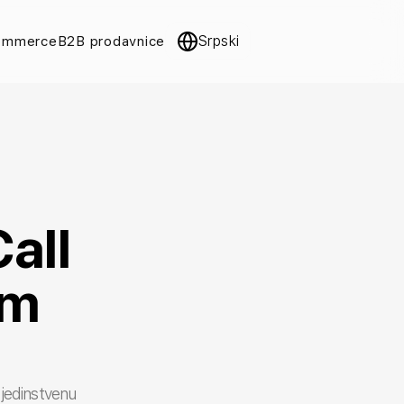
Srpski
ommerce
B2B prodavnice
all
om
z jedinstvenu