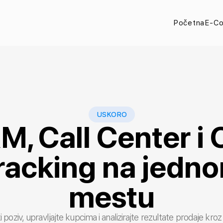
Početna
E-C
USKORO
M, Call Center i C
racking na jedn
mestu
i poziv, upravljajte kupcima i analizirajte rezultate prodaje kro