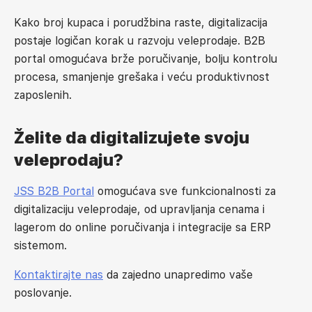
Kako broj kupaca i porudžbina raste, digitalizacija
postaje logičan korak u razvoju veleprodaje. B2B
portal omogućava brže poručivanje, bolju kontrolu
procesa, smanjenje grešaka i veću produktivnost
zaposlenih.
Želite da digitalizujete svoju
veleprodaju?
JSS B2B Portal
omogućava sve funkcionalnosti za
digitalizaciju veleprodaje, od upravljanja cenama i
lagerom do online poručivanja i integracije sa ERP
sistemom.
Kontaktirajte nas
da zajedno unapredimo vaše
poslovanje
.