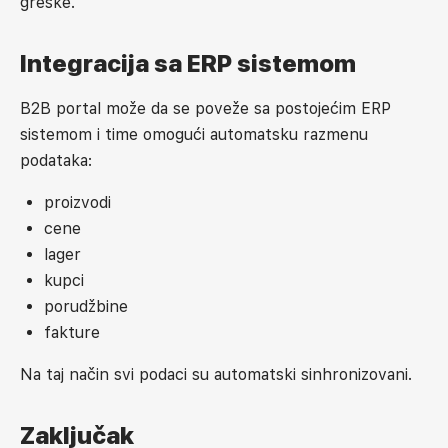
greške.
Integracija sa ERP sistemom
B2B portal može da se poveže sa postojećim ERP
sistemom i time omogući automatsku razmenu
podataka:
proizvodi
cene
lager
kupci
porudžbine
fakture
Na taj način svi podaci su automatski sinhronizovani.
Zaključak