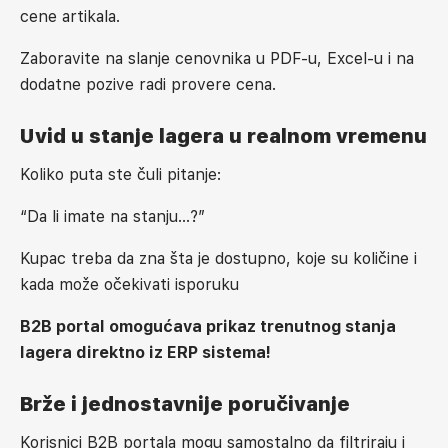
cene artikala.
Zaboravite na slanje cenovnika u PDF-u, Excel-u i na
dodatne pozive radi provere cena.
Uvid u stanje lagera u realnom vremenu
Koliko puta ste čuli pitanje:
“Da li imate na stanju…?”
Kupac treba da zna šta je dostupno, koje su količine i
kada može očekivati isporuku
B2B portal omogućava prikaz trenutnog stanja
lagera direktno iz ERP sistema!
Brže i jednostavnije poručivanje
Korisnici B2B portala mogu samostalno da filtriraju i