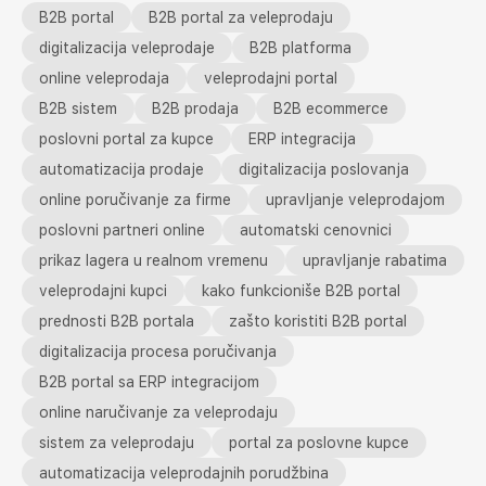
B2B portal
B2B portal za veleprodaju
digitalizacija veleprodaje
B2B platforma
online veleprodaja
veleprodajni portal
B2B sistem
B2B prodaja
B2B ecommerce
poslovni portal za kupce
ERP integracija
automatizacija prodaje
digitalizacija poslovanja
online poručivanje za firme
upravljanje veleprodajom
poslovni partneri online
automatski cenovnici
prikaz lagera u realnom vremenu
upravljanje rabatima
veleprodajni kupci
kako funkcioniše B2B portal
prednosti B2B portala
zašto koristiti B2B portal
digitalizacija procesa poručivanja
B2B portal sa ERP integracijom
online naručivanje za veleprodaju
sistem za veleprodaju
portal za poslovne kupce
automatizacija veleprodajnih porudžbina