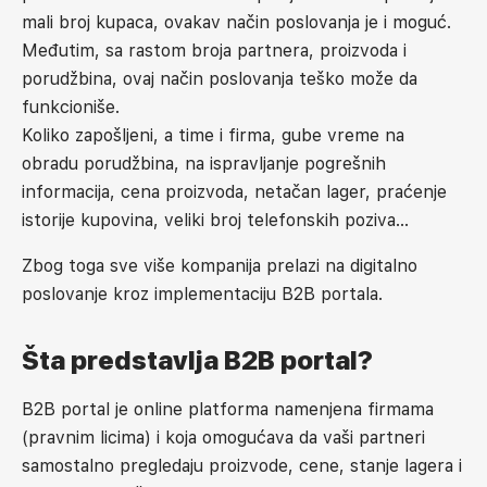
mali broj kupaca, ovakav način poslovanja je i moguć.
Međutim, sa rastom broja partnera, proizvoda i
porudžbina, ovaj način poslovanja teško može da
funkcioniše.
Koliko zapošljeni, a time i firma, gube vreme na
obradu porudžbina, na ispravljanje pogrešnih
informacija, cena proizvoda, netačan lager, praćenje
istorije kupovina, veliki broj telefonskih poziva…
Zbog toga sve više kompanija prelazi na digitalno
poslovanje kroz implementaciju B2B portala.
Šta predstavlja B2B portal?
B2B portal je online platforma namenjena firmama
(pravnim licima) i koja omogućava da vaši partneri
samostalno pregledaju proizvode, cene, stanje lagera i